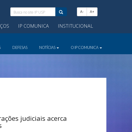
Busca
A-
A+
no
site
IÇOS
IP COMUNICA
INSTITUCIONAL
IP
USP:
S
DEFESAS
NOTÍCIAS
O IP COMUNICA
ações judiciais acerca
s