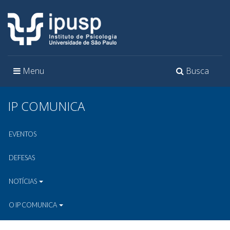
Toggle
Toggle
Menu
Busca
navigation
navigation
IP COMUNICA
EVENTOS
DEFESAS
NOTÍCIAS
O IP COMUNICA