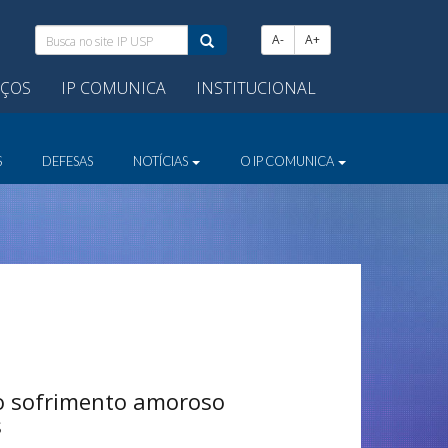
Busca
A-
A+
no
site
IÇOS
IP COMUNICA
INSTITUCIONAL
IP
USP:
S
DEFESAS
NOTÍCIAS
O IP COMUNICA
do sofrimento amoroso
s