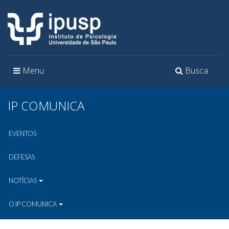
Toggle
Toggle
Menu
Busca
navigation
navigation
IP COMUNICA
EVENTOS
DEFESAS
NOTÍCIAS
O IP COMUNICA