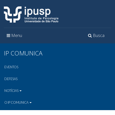
Toggle
Toggle
Menu
Busca
navigation
navigation
IP COMUNICA
EVENTOS
DEFESAS
NOTÍCIAS
O IP COMUNICA