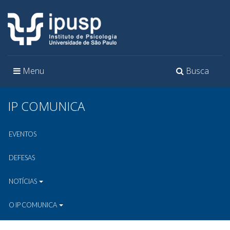
Toggle
Toggle
Menu
Busca
navigation
navigation
IP COMUNICA
EVENTOS
DEFESAS
NOTÍCIAS
O IP COMUNICA