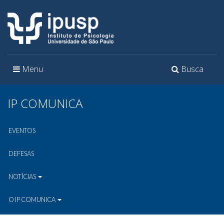
Toggle
Toggle
Menu
Busca
navigation
navigation
IP COMUNICA
EVENTOS
DEFESAS
NOTÍCIAS
O IP COMUNICA