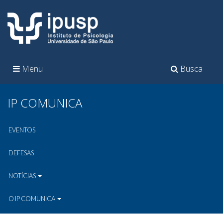
Toggle
Toggle
Menu
Busca
navigation
navigation
IP COMUNICA
EVENTOS
DEFESAS
NOTÍCIAS
O IP COMUNICA