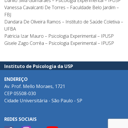
Danilo Silva Guimarães – Psicologia Experimental – IPUSP
Vanessa Cavalcanti De Torres – Faculdade Belo Jardim –
FBJ
Dandara De Oliveira Ramos – Instituto de Saúde Coletiva –
UFBA
Patricia Izar Mauro – Psicologia Experimental – IPUSP
Gisele Zago Corrêa – Psicologia Experimental – IPUSP
Instituto de Psicologia da USP
ENDEREÇO
Av. Prof. Mello Moraes, 1721
CEP 05508-030
Cidade Universitária - São Paulo - SP
REDES SOCIAIS