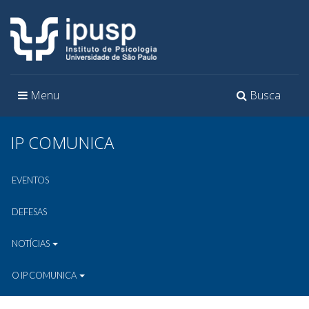
Toggle
Toggle
Menu
Busca
navigation
navigation
IP COMUNICA
EVENTOS
DEFESAS
NOTÍCIAS
O IP COMUNICA