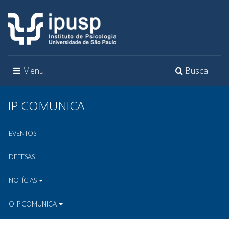
Toggle
Toggle
Menu
Busca
navigation
navigation
IP COMUNICA
EVENTOS
DEFESAS
NOTÍCIAS
O IP COMUNICA