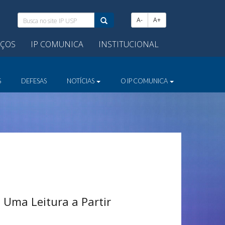
Busca
A-
A+
no
site
IÇOS
IP COMUNICA
INSTITUCIONAL
IP
USP:
S
DEFESAS
NOTÍCIAS
O IP COMUNICA
 Uma Leitura a Partir