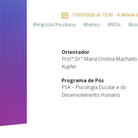
15/05/2026 às 15:30 - A defesa se
#
#
#
#
Angústia freudiana
bebes
IRDIs
psi
Orientador
Prof.ª Dr.ª Maria Cristina Machado
Kupfer
Programa de Pós
PSA – Psicologia Escolar e do
Desenvolvimento Humano