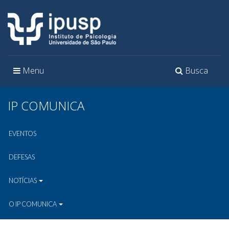
Toggle
Toggle
Menu
Busca
navigation
navigation
IP COMUNICA
EVENTOS
DEFESAS
NOTÍCIAS
O IP COMUNICA