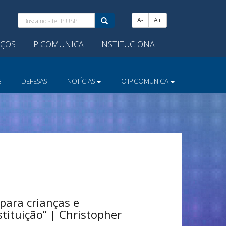
Busca
A-
A+
no
site
IÇOS
IP COMUNICA
INSTITUCIONAL
IP
USP:
S
DEFESAS
NOTÍCIAS
O IP COMUNICA
para crianças e
stituição” | Christopher