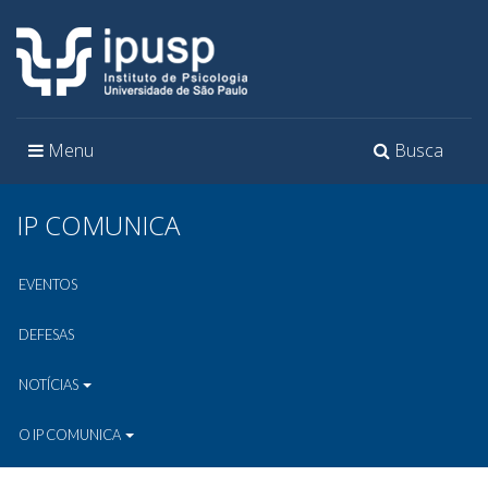
Toggle
Toggle
Menu
Busca
navigation
navigation
IP COMUNICA
EVENTOS
DEFESAS
NOTÍCIAS
O IP COMUNICA