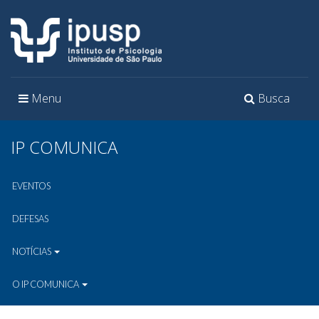
Toggle
Toggle
Menu
Busca
navigation
navigation
IP COMUNICA
EVENTOS
DEFESAS
NOTÍCIAS
O IP COMUNICA