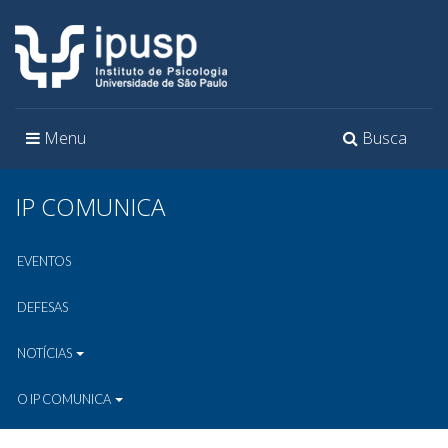
Toggle
Toggle
Menu
Busca
navigation
navigation
IP COMUNICA
EVENTOS
DEFESAS
NOTÍCIAS
O IP COMUNICA