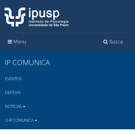
Toggle
Toggle
Menu
Busca
navigation
navigation
IP COMUNICA
EVENTOS
DEFESAS
NOTÍCIAS
O IP COMUNICA