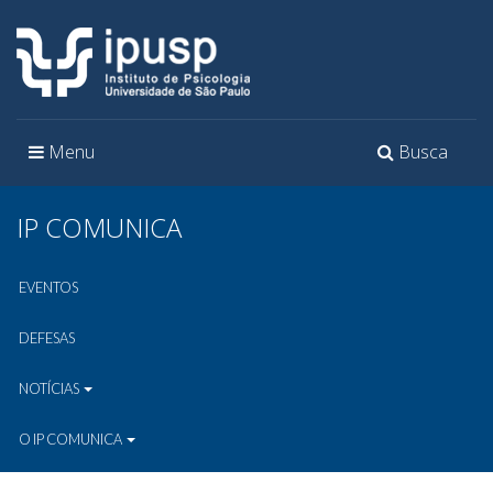
Toggle
Toggle
Menu
Busca
navigation
navigation
IP COMUNICA
EVENTOS
DEFESAS
NOTÍCIAS
O IP COMUNICA