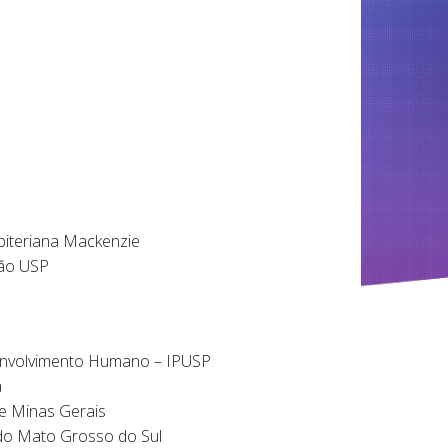
iteriana Mackenzie
ão USP
envolvimento Humano – IPUSP
a
 Minas Gerais
o Mato Grosso do Sul