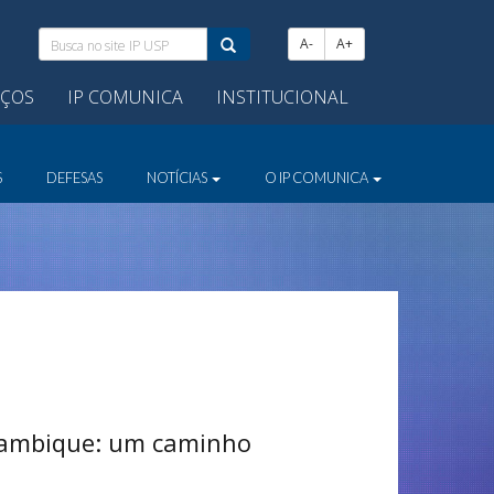
Busca
A-
A+
no
site
IÇOS
IP COMUNICA
INSTITUCIONAL
IP
USP:
S
DEFESAS
NOTÍCIAS
O IP COMUNICA
oçambique: um caminho