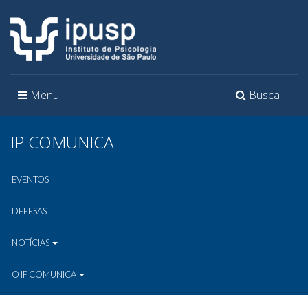
Toggle
Toggle
Menu
Busca
navigation
navigation
IP COMUNICA
EVENTOS
DEFESAS
NOTÍCIAS
O IP COMUNICA