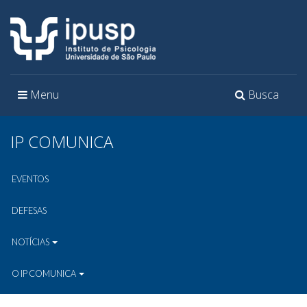
Toggle
Toggle
Menu
Busca
navigation
navigation
IP COMUNICA
EVENTOS
DEFESAS
NOTÍCIAS
O IP COMUNICA