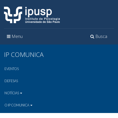
Toggle
Toggle
Menu
Busca
navigation
navigation
IP COMUNICA
EVENTOS
DEFESAS
NOTÍCIAS
O IP COMUNICA