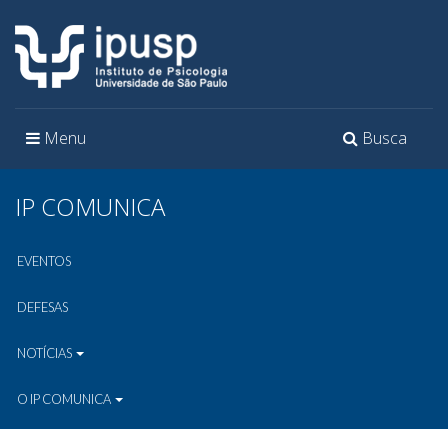
Toggle
Toggle
Menu
Busca
navigation
navigation
IP COMUNICA
EVENTOS
DEFESAS
NOTÍCIAS
O IP COMUNICA