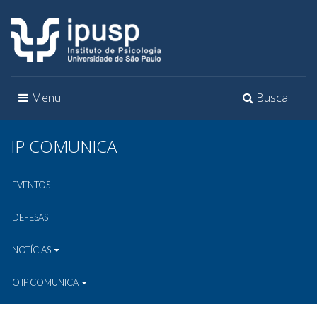
Toggle
Toggle
Menu
Busca
navigation
navigation
IP COMUNICA
EVENTOS
DEFESAS
NOTÍCIAS
O IP COMUNICA