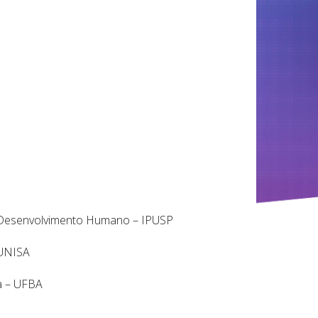
do Desenvolvimento Humano – IPUSP
 UNISA
ia – UFBA