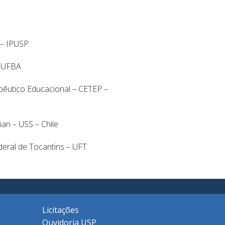
 – IPUSP
– UFBA
pêutico Educacional – CETEP –
an – USS – Chile
deral de Tocantins – UFT
Licitações
Ouvidoria USP