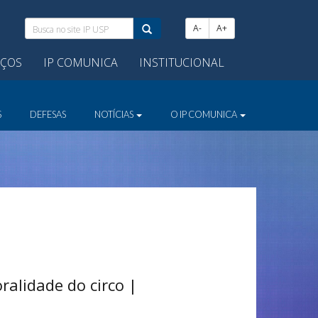
Busca
A-
A+
no
site
IÇOS
IP COMUNICA
INSTITUCIONAL
IP
USP:
S
DEFESAS
NOTÍCIAS
O IP COMUNICA
ralidade do circo |