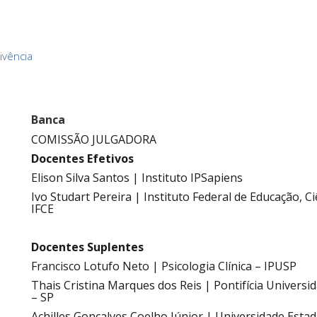
ivência
Banca
COMISSÃO JULGADORA
Docentes Efetivos
Elison Silva Santos | Instituto IPSapiens
Ivo Studart Pereira | Instituto Federal de Educação, C
IFCE
.
Docentes Suplentes
Francisco Lotufo Neto | Psicologia Clínica – IPUSP
Thais Cristina Marques dos Reis | Pontifícia Universi
– SP
Achilles Gonçalves Coelho Júnior | Universidade Esta