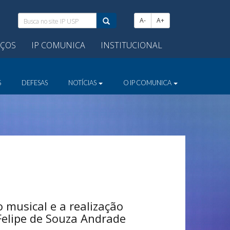
Busca
A-
A+
no
site
IÇOS
IP COMUNICA
INSTITUCIONAL
IP
USP:
S
DEFESAS
NOTÍCIAS
O IP COMUNICA
 musical e a realização
 Felipe de Souza Andrade