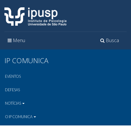
Toggle
Toggle
Menu
Busca
navigation
navigation
IP COMUNICA
EVENTOS
DEFESAS
NOTÍCIAS
O IP COMUNICA