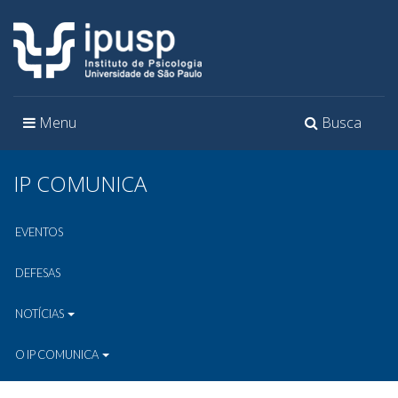
Toggle
Toggle
Menu
Busca
navigation
navigation
IP COMUNICA
EVENTOS
DEFESAS
NOTÍCIAS
O IP COMUNICA