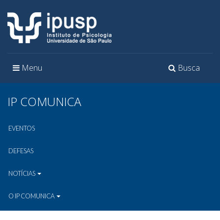
Toggle
Toggle
Menu
Busca
navigation
navigation
IP COMUNICA
EVENTOS
DEFESAS
NOTÍCIAS
O IP COMUNICA