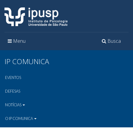
Toggle
Toggle
Menu
Busca
navigation
navigation
IP COMUNICA
EVENTOS
DEFESAS
NOTÍCIAS
O IP COMUNICA