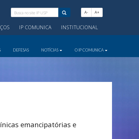
Busca
A-
A+
no
site
IÇOS
IP COMUNICA
INSTITUCIONAL
IP
USP:
S
DEFESAS
NOTÍCIAS
O IP COMUNICA
línicas emancipatórias e