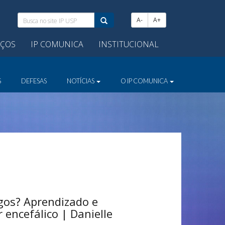
Busca
A-
A+
no
site
IÇOS
IP COMUNICA
INSTITUCIONAL
IP
USP:
S
DEFESAS
NOTÍCIAS
O IP COMUNICA
ogos? Aprendizado e
 encefálico | Danielle