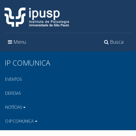
Toggle
Toggle
Menu
Busca
navigation
navigation
IP COMUNICA
EVENTOS
DEFESAS
NOTÍCIAS
O IP COMUNICA