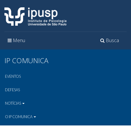
Toggle
Toggle
Menu
Busca
navigation
navigation
IP COMUNICA
EVENTOS
DEFESAS
NOTÍCIAS
O IP COMUNICA