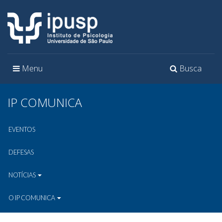
Toggle
Toggle
Menu
Busca
navigation
navigation
IP COMUNICA
EVENTOS
DEFESAS
NOTÍCIAS
O IP COMUNICA