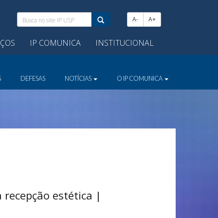
Busca
A-
A+
no
site
IÇOS
IP COMUNICA
INSTITUCIONAL
IP
USP:
S
DEFESAS
NOTÍCIAS
O IP COMUNICA
recepção estética |