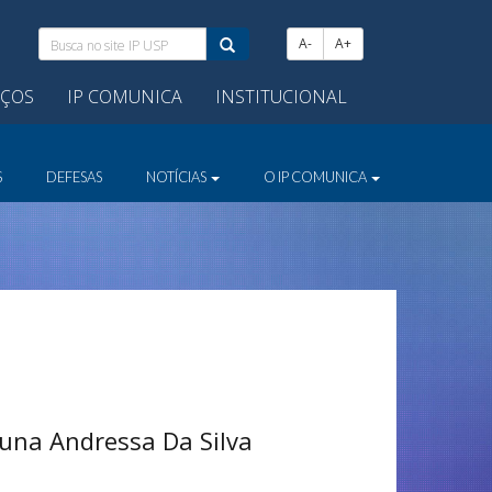
Busca
A-
A+
no
site
IÇOS
IP COMUNICA
INSTITUCIONAL
IP
USP:
S
DEFESAS
NOTÍCIAS
O IP COMUNICA
runa Andressa Da Silva