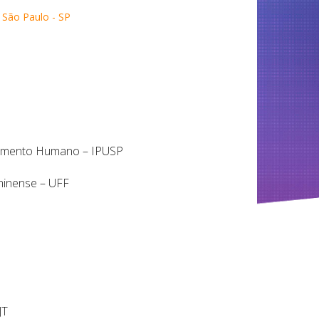
- São Paulo - SP
lvimento Humano – IPUSP
uminense – UFF
JT