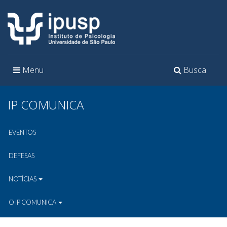
Toggle
Toggle
Menu
Busca
navigation
navigation
IP COMUNICA
EVENTOS
DEFESAS
NOTÍCIAS
O IP COMUNICA