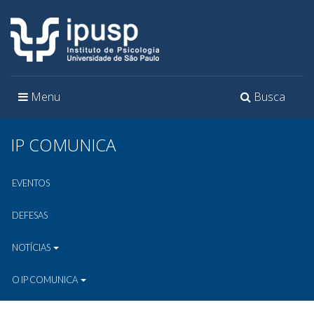
Toggle
Toggle
Menu
Busca
navigation
navigation
IP COMUNICA
EVENTOS
DEFESAS
NOTÍCIAS
O IP COMUNICA