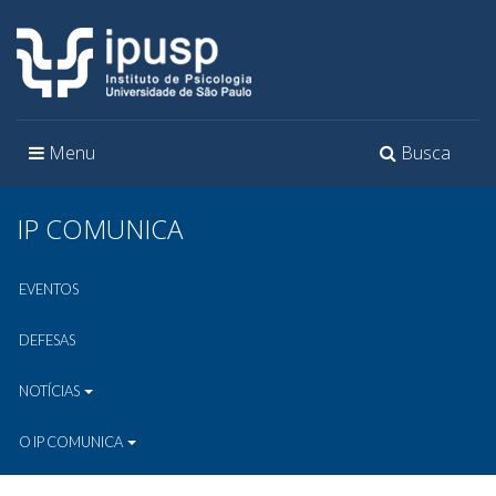
Toggle
Toggle
Menu
Busca
navigation
navigation
IP COMUNICA
EVENTOS
DEFESAS
NOTÍCIAS
O IP COMUNICA