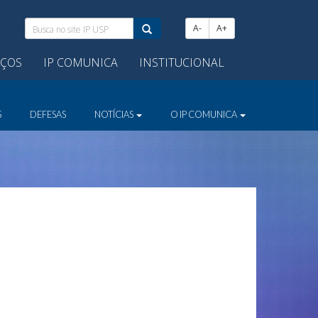
Busca
A-
A+
no
site
IÇOS
IP COMUNICA
INSTITUCIONAL
IP
USP:
S
DEFESAS
NOTÍCIAS
O IP COMUNICA