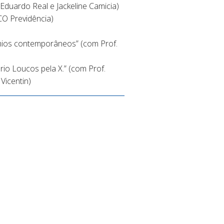
duardo Real e Jackeline Camicia)
CO Previdência)
cômios contemporâneos” (com Prof.
rio Loucos pela X.” (com Prof.
Vicentin)