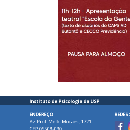
Instituto de Psicologia da USP
ENDEREÇO
REDES 
Av. Prof. Mello Moraes, 1721
CEP 05508-030