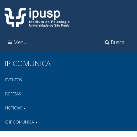
Toggle
Toggle
Menu
Busca
navigation
navigation
IP COMUNICA
EVENTOS
DEFESAS
NOTÍCIAS
O IP COMUNICA