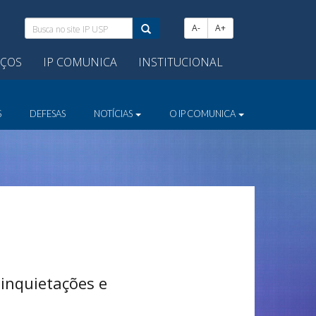
Busca
A-
A+
no
site
IÇOS
IP COMUNICA
INSTITUCIONAL
IP
USP:
S
DEFESAS
NOTÍCIAS
O IP COMUNICA
 inquietações e