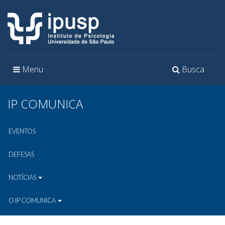
Toggle
Toggle
Menu
Busca
navigation
navigation
IP COMUNICA
EVENTOS
DEFESAS
NOTÍCIAS
O IP COMUNICA