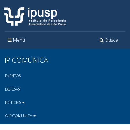
Toggle
Toggle
Menu
Busca
navigation
navigation
IP COMUNICA
EVENTOS
DEFESAS
NOTÍCIAS
O IP COMUNICA