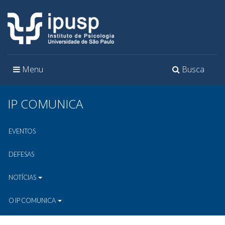
Toggle
Toggle
Menu
Busca
navigation
navigation
IP COMUNICA
EVENTOS
DEFESAS
NOTÍCIAS
O IP COMUNICA