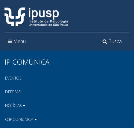
Toggle
Toggle
Menu
Busca
navigation
navigation
IP COMUNICA
EVENTOS
DEFESAS
NOTÍCIAS
O IP COMUNICA