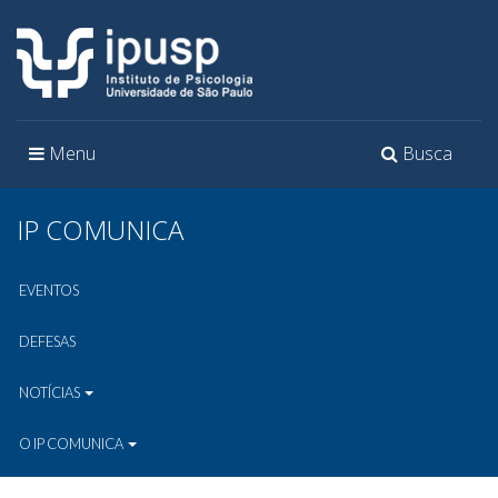
Toggle
Toggle
Menu
Busca
navigation
navigation
IP COMUNICA
EVENTOS
DEFESAS
NOTÍCIAS
O IP COMUNICA