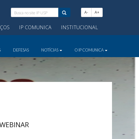
Busca
A-
A+
no
site
IÇOS
IP COMUNICA
INSTITUCIONAL
IP
USP:
S
DEFESAS
NOTÍCIAS
O IP COMUNICA
e WEBINAR