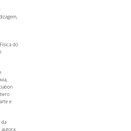
-
dizagem,
Física do
e
e
via,
iation
tiero
arte e
 da
, autora