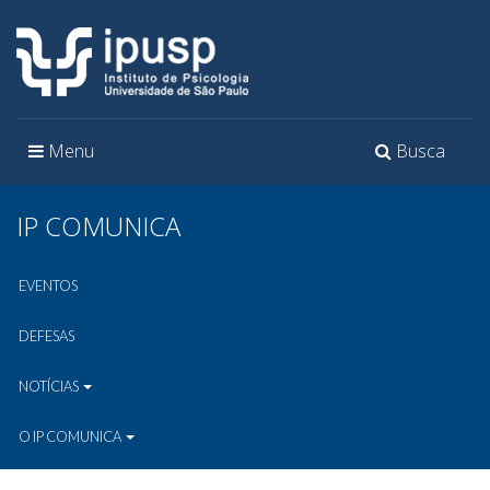
Toggle
Toggle
Menu
Busca
navigation
navigation
IP COMUNICA
EVENTOS
DEFESAS
NOTÍCIAS
O IP COMUNICA